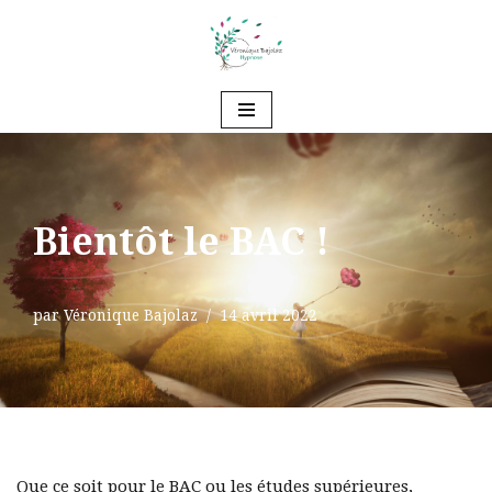
Aller
au
contenu
Bientôt le BAC !
par
Véronique Bajolaz
14 avril 2022
Que ce soit pour le BAC ou les études supérieures,