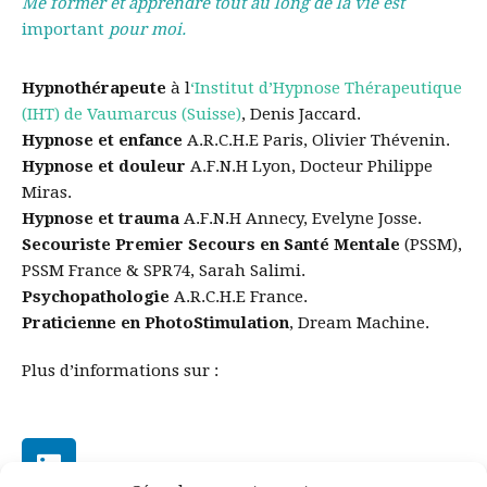
Me former et apprendre tout au long de la vie est
important
pour moi.
Hypnothérapeute
à l
‘Institut d’Hypnose Thérapeutique
(IHT) de Vaumarcus (Suisse)
, Denis Jaccard.
Hypnose et enfance
A.R.C.H.E Paris, Olivier Thévenin.
Hypnose et douleur
A.F.N.H Lyon, Docteur Philippe
Miras.
Hypnose et trauma
A.F.N.H Annecy, Evelyne Josse.
Secouriste Premier Secours en Santé Mentale
(PSSM),
PSSM France & SPR74, Sarah Salimi.
Psychopathologie
A.R.C.H.E France.
Praticienne en PhotoStimulation
, Dream Machine.
Plus d’informations sur :